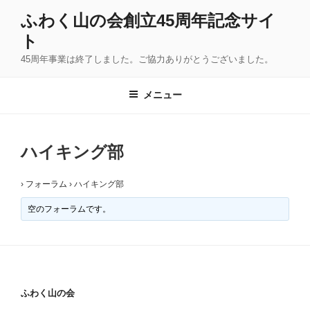
コ
ふわく山の会創立45周年記念サイ
ン
ト
テ
ン
45周年事業は終了しました。ご協力ありがとうございました。
ツ
へ
メニュー
ス
キ
ッ
ハイキング部
プ
›
フォーラム
›
ハイキング部
空のフォーラムです。
ふわく山の会