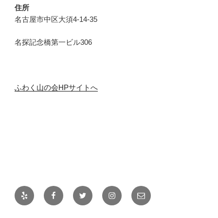
住所
名古屋市中区大須4-14-35
名探記念橋第一ビル306
ふわく山の会HPサイトへ
Yelp
Facebook
Twitter
Instagram
メ
ー
ル